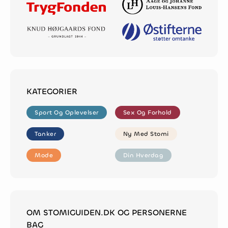
KATEGORIER
Sport Og Oplevelser
Sex Og Forhold
Sport Og Oplevelser
Sex Og Forhold
Tanker
Ny Med Stomi
Tanker
Ny Med Stomi
Mode
Din Hverdag
Mode
Din Hverdag
OM STOMIGUIDEN.DK OG PERSONERNE
BAG