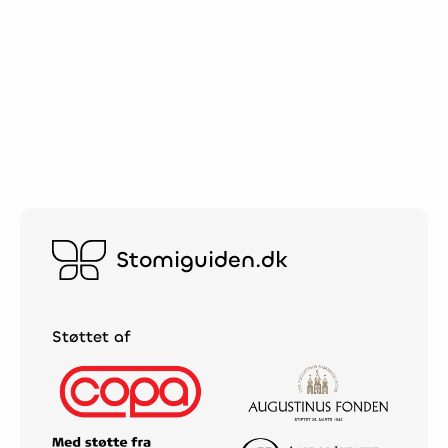
FORRIGE ARTIKLE
NÆSTE ARTIKLE
Friluftsliv: Ud i det blå med
Katrine: Kom afsted på
stomipose på
festival!
Friluftsliv: Ud i det blå med
Katrine: Kom afsted på
stomipose på
festival!
Stomiguiden.dk
Støttet af